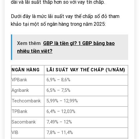
dài và lãi suất thấp hơn so với vay tín chấp.
Dưới đây là mức lãi suất vay thế chấp sổ đỏ tham
khảo tại một số ngân hàng trong năm 2025:
Xem thêm
GBP là tiền gì? 1 GBP bằng bao
nhiêu tiền việt?
NGÂN HÀNG
LÃI SUẤT VAY THẾ CHẤP (%/NĂM)
VPBank
6,9% – 8,6%
Agribank
6,5% – 7,5%
Techcombank
5,99% – 12,99%
TPBank
6,4% – 12,03%
Sacombank
7,49% – 12%
VIB
7,8% – 11,4%