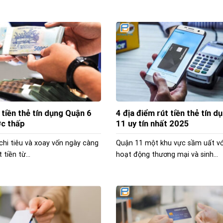
 tiền thẻ tín dụng Quận 6
4 địa điểm rút tiền thẻ tín 
ớc thấp
11 uy tín nhất 2025
chi tiêu và xoay vốn ngày càng
Quận 11 một khu vực sầm uất vớ
 tiền từ...
hoạt động thương mại và sinh...