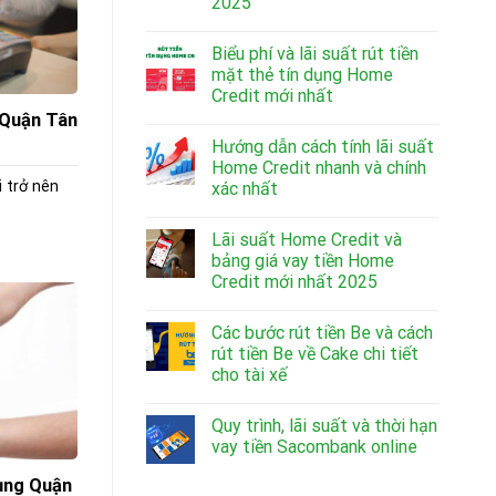
2025
Biểu phí và lãi suất rút tiền
mặt thẻ tín dụng Home
Credit mới nhất
g Quận Tân
Hướng dẫn cách tính lãi suất
Home Credit nhanh và chính
 trở nên
xác nhất
Lãi suất Home Credit và
bảng giá vay tiền Home
Credit mới nhất 2025
Các bước rút tiền Be và cách
rút tiền Be về Cake chi tiết
cho tài xế
Quy trình, lãi suất và thời hạn
vay tiền Sacombank online
dụng Quận