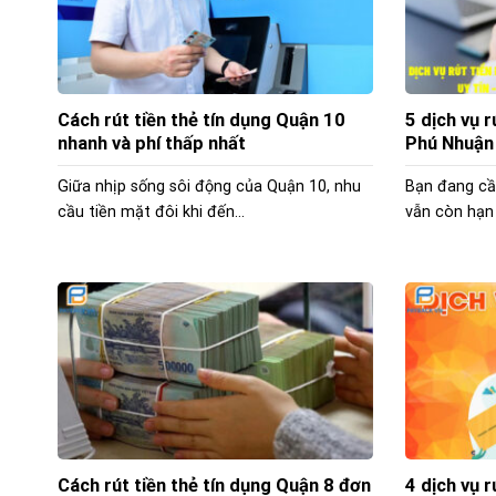
Cách rút tiền thẻ tín dụng Quận 10
5 dịch vụ r
nhanh và phí thấp nhất
Phú Nhuận 
Giữa nhịp sống sôi động của Quận 10, nhu
Bạn đang cầ
cầu tiền mặt đôi khi đến...
vẫn còn hạn
Cách rút tiền thẻ tín dụng Quận 8 đơn
4 dịch vụ r