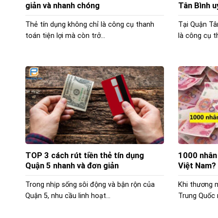
giản và nhanh chóng
Tân Bình uy
Thẻ tín dụng không chỉ là công cụ thanh
Tại Quận Tân
toán tiện lợi mà còn trở...
là công cụ t
TOP 3 cách rút tiền thẻ tín dụng
1000 nhân 
Quận 5 nhanh và đơn giản
Việt Nam?
Trong nhịp sống sôi động và bận rộn của
Khi thương m
Quận 5, nhu cầu linh hoạt...
Trung Quốc n