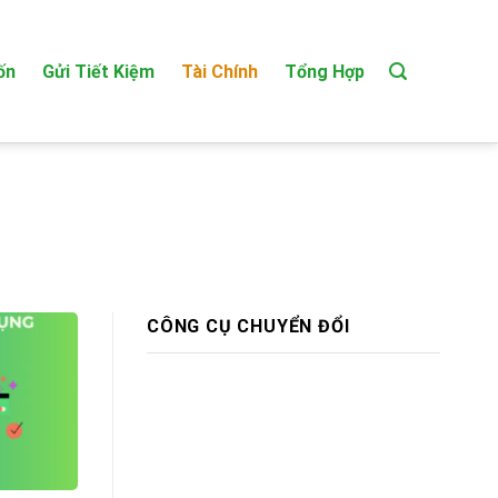
ốn
Gửi Tiết Kiệm
Tài Chính
Tổng Hợp
CÔNG CỤ CHUYỂN ĐỔI