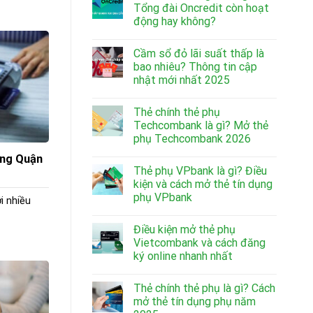
Tổng đài Oncredit còn hoạt
động hay không?
Cầm sổ đỏ lãi suất thấp là
bao nhiêu? Thông tin cập
nhật mới nhất 2025
Thẻ chính thẻ phụ
Techcombank là gì? Mở thẻ
phụ Techcombank 2026
dụng Quận
Thẻ phụ VPbank là gì? Điều
kiện và cách mở thẻ tín dụng
phụ VPbank
i nhiều
Điều kiện mở thẻ phụ
Vietcombank và cách đăng
ký online nhanh nhất
Thẻ chính thẻ phụ là gì? Cách
mở thẻ tín dụng phụ năm