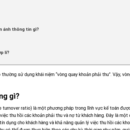
 ánh thông tin gì?
p lí?
p thường sử dụng khái niệm “vòng quay khoản phải thu”. Vậy, vò
ng gì?
e turnover ratio) là một phương pháp trong lĩnh vực kế toán đượ
iệc thu hồi các khoản phải thu và nợ từ khách hàng. Đây là một 
ín dụng cho khách hàng và khả năng quản lý việc thu hồi các kh
thu có thể được thực hiện theo các chu kỳ thời gian như năm, qu