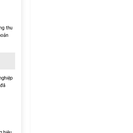
ng thu
hoản
 nghiệp
 đã
g hiệu