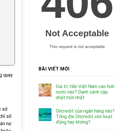
BÀI VIẾT MỚI
ng quay
Giá trị tiền Việt Nam cao hơn
nước nào? Danh sách cập
nhật mới nhất
c sử
Oncredit của ngân hàng nào?
chỉ số
Tổng đài Oncredit còn hoạt
động hay không?
oản nợ
ý hoặc