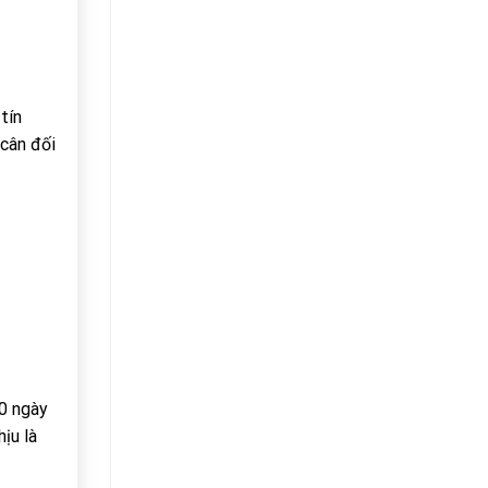
tín
 cân đối
80 ngày
ịu là