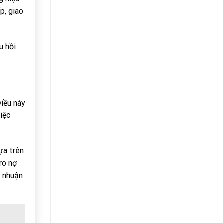
p, giao
u hồi
Điều này
iệc
ựa trên
ro nợ
i nhuận